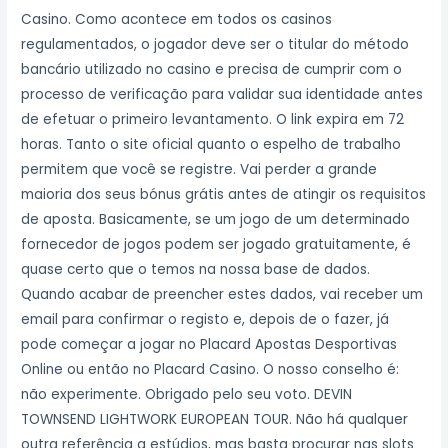
Casino. Como acontece em todos os casinos
regulamentados, o jogador deve ser o titular do método
bancário utilizado no casino e precisa de cumprir com o
processo de verificação para validar sua identidade antes
de efetuar o primeiro levantamento. O link expira em 72
horas. Tanto o site oficial quanto o espelho de trabalho
permitem que você se registre. Vai perder a grande
maioria dos seus bónus grátis antes de atingir os requisitos
de aposta. Basicamente, se um jogo de um determinado
fornecedor de jogos podem ser jogado gratuitamente, é
quase certo que o temos na nossa base de dados.
Quando acabar de preencher estes dados, vai receber um
email para confirmar o registo e, depois de o fazer, já
pode começar a jogar no Placard Apostas Desportivas
Online ou então no Placard Casino. O nosso conselho é:
não experimente. Obrigado pelo seu voto. DEVIN
TOWNSEND LIGHTWORK EUROPEAN TOUR. Não há qualquer
outra referência a estúdios, mas basta procurar nas slots