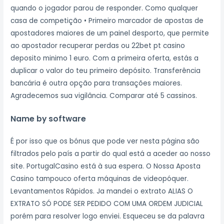
quando o jogador parou de responder. Como qualquer
casa de competição • Primeiro marcador de apostas de
apostadores maiores de um painel desporto, que permite
ao apostador recuperar perdas ou 22bet pt casino
deposito minimo 1 euro. Com a primeira oferta, estás a
duplicar o valor do teu primeiro depósito. Transferência
bancária é outra opção para transações maiores.
Agradecemos sua vigilância. Comparar até 5 cassinos.
Name by software
É por isso que os bónus que pode ver nesta página são
filtrados pelo país a partir do qual está a aceder ao nosso
site. PortugalCasino está à sua espera. O Nossa Aposta
Casino tampouco oferta máquinas de videopóquer.
Levantamentos Rápidos. Ja mandei o extrato ALIAS O
EXTRATO SÓ PODE SER PEDIDO COM UMA ORDEM JUDICIAL
porém para resolver logo enviei. Esqueceu se da palavra