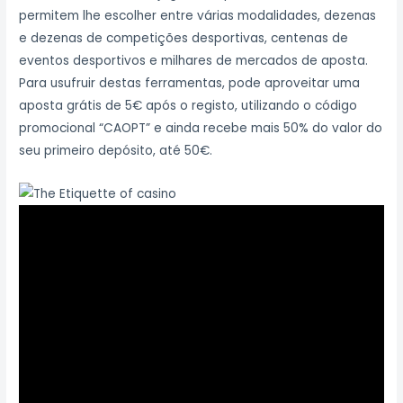
permitem lhe escolher entre várias modalidades, dezenas
e dezenas de competições desportivas, centenas de
eventos desportivos e milhares de mercados de aposta.
Para usufruir destas ferramentas, pode aproveitar uma
aposta grátis de 5€ após o registo, utilizando o código
promocional “CAOPT” e ainda recebe mais 50% do valor do
seu primeiro depósito, até 50€.