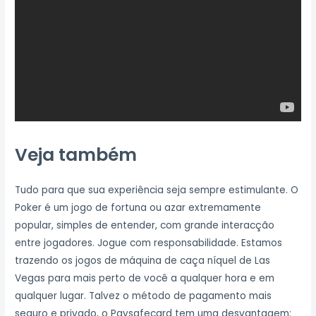
Veja também
Tudo para que sua experiência seja sempre estimulante. O
Poker é um jogo de fortuna ou azar extremamente
popular, simples de entender, com grande interacção
entre jogadores. Jogue com responsabilidade. Estamos
trazendo os jogos de máquina de caça níquel de Las
Vegas para mais perto de você a qualquer hora e em
qualquer lugar. Talvez o método de pagamento mais
seguro e privado, o Paysafecard tem uma desvantagem: