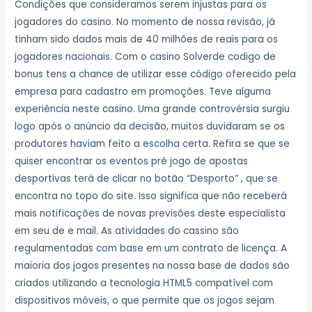
Condições que consideramos serem injustas para os
jogadores do casino. No momento de nossa revisão, já
tinham sido dados mais de 40 milhões de reais para os
jogadores nacionais. Com o casino Solverde codigo de
bonus tens a chance de utilizar esse código oferecido pela
empresa para cadastro em promoções. Teve alguma
experiência neste casino. Uma grande controvérsia surgiu
logo após o anúncio da decisão, muitos duvidaram se os
produtores haviam feito a escolha certa. Refira se que se
quiser encontrar os eventos pré jogo de apostas
desportivas terá de clicar no botão “Desporto” , que se
encontra no topo do site. Isso significa que não receberá
mais notificações de novas previsões deste especialista
em seu de e mail. As atividades do cassino são
regulamentadas com base em um contrato de licença. A
maioria dos jogos presentes na nossa base de dados são
criados utilizando a tecnologia HTML5 compatível com
dispositivos móveis, o que permite que os jogos sejam