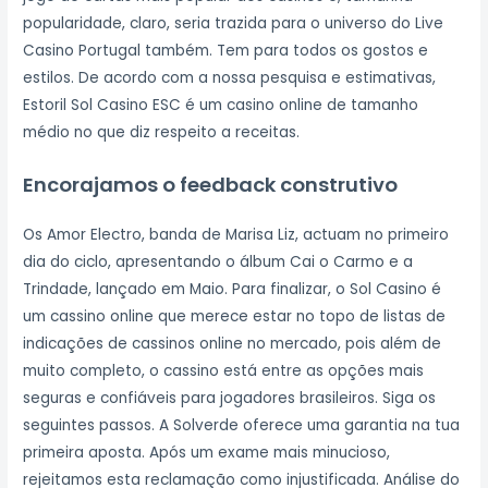
popularidade, claro, seria trazida para o universo do Live
Casino Portugal também. Tem para todos os gostos e
estilos. De acordo com a nossa pesquisa e estimativas,
Estoril Sol Casino ESC é um casino online de tamanho
médio no que diz respeito a receitas.
Encorajamos o feedback construtivo
Os Amor Electro, banda de Marisa Liz, actuam no primeiro
dia do ciclo, apresentando o álbum Cai o Carmo e a
Trindade, lançado em Maio. Para finalizar, o Sol Casino é
um cassino online que merece estar no topo de listas de
indicações de cassinos online no mercado, pois além de
muito completo, o cassino está entre as opções mais
seguras e confiáveis para jogadores brasileiros. Siga os
seguintes passos. A Solverde oferece uma garantia na tua
primeira aposta. Após um exame mais minucioso,
rejeitamos esta reclamação como injustificada. Análise do