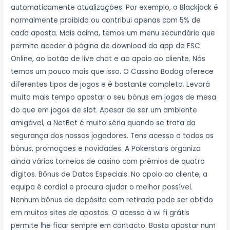
automaticamente atualizações. Por exemplo, o Blackjack é
normalmente proibido ou contribui apenas com 5% de
cada aposta. Mais acima, temos um menu secundário que
permite aceder à página de download da app da ESC
Online, ao botão de live chat e ao apoio ao cliente. Nós
temos um pouco mais que isso. O Cassino Bodog oferece
diferentes tipos de jogos e é bastante completo. Levará
muito mais tempo apostar o seu bónus em jogos de mesa
do que em jogos de slot. Apesar de ser um ambiente
amigável, a NetBet é muito séria quando se trata da
segurança dos nossos jogadores. Tens acesso a todos os
bónus, promoções e novidades. A Pokerstars organiza
ainda vários torneios de casino com prémios de quatro
dígitos. Bônus de Datas Especiais. No apoio ao cliente, a
equipa é cordial e procura ajudar o melhor possível.
Nenhum bônus de depósito com retirada pode ser obtido
em muitos sites de apostas. O acesso à wi fi grátis
permite lhe ficar sempre em contacto. Basta apostar num