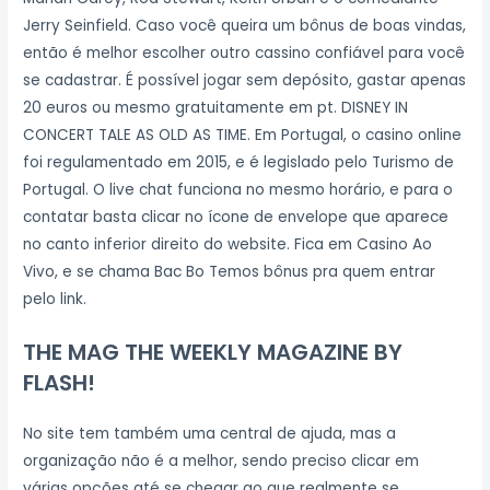
Jerry Seinfield. Caso você queira um bônus de boas vindas,
então é melhor escolher outro cassino confiável para você
se cadastrar. É possível jogar sem depósito, gastar apenas
20 euros ou mesmo gratuitamente em pt. DISNEY IN
CONCERT TALE AS OLD AS TIME. Em Portugal, o casino online
foi regulamentado em 2015, e é legislado pelo Turismo de
Portugal. O live chat funciona no mesmo horário, e para o
contatar basta clicar no ícone de envelope que aparece
no canto inferior direito do website. Fica em Casino Ao
Vivo, e se chama Bac Bo Temos bônus pra quem entrar
pelo link.
THE MAG THE WEEKLY MAGAZINE BY
FLASH!
No site tem também uma central de ajuda, mas a
organização não é a melhor, sendo preciso clicar em
várias opções até se chegar ao que realmente se