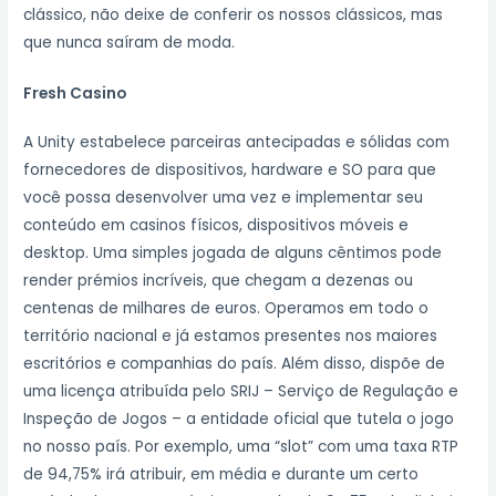
clássico, não deixe de conferir os nossos clássicos, mas
que nunca saíram de moda.
Fresh Casino
A Unity estabelece parceiras antecipadas e sólidas com
fornecedores de dispositivos, hardware e SO para que
você possa desenvolver uma vez e implementar seu
conteúdo em casinos físicos, dispositivos móveis e
desktop. Uma simples jogada de alguns cêntimos pode
render prémios incríveis, que chegam a dezenas ou
centenas de milhares de euros. Operamos em todo o
território nacional e já estamos presentes nos maiores
escritórios e companhias do país. Além disso, dispõe de
uma licença atribuída pelo SRIJ – Serviço de Regulação e
Inspeção de Jogos – a entidade oficial que tutela o jogo
no nosso país. Por exemplo, uma “slot” com uma taxa RTP
de 94,75% irá atribuir, em média e durante um certo