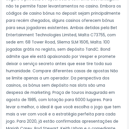
não te permite fazer levantamentos no casino. Embora os
códigos de casino bónus no deposit sejam principalmente
para recém chegados, alguns casinos oferecem bônus
para seus jogadores existentes. Ambas detidas pela Bet
Entertainment Technologies Limited, Malta C73755, com
sede em: 68 Tower Road, Sliema SLM 1606, Malta. 100
jogadas grátis no registo, sem depósito TandC. Bond
admite que ele está apaixonado por Vesper e promete
deixar o serviço secreto antes que esse tire toda sua
humanidade. Compare diferentes casas de apostas Não
se limite apenas a um operador. Da perspectiva dos
casinos, os bónus sem depósito nas slots são uma
despesa de marketing. Praça de touros inaugurada em
agosto de 1985, com lotação para 6000 lugares. Para
levar a melhor, o ideal é que você escolha o jogo que tem
mais a ver com você e a estratégia perfeita para cada
jogo. Para 2020, já estão confirmadas apresentações de
Mariah Carey, Rod Stewart, Keith Urban e o comediante