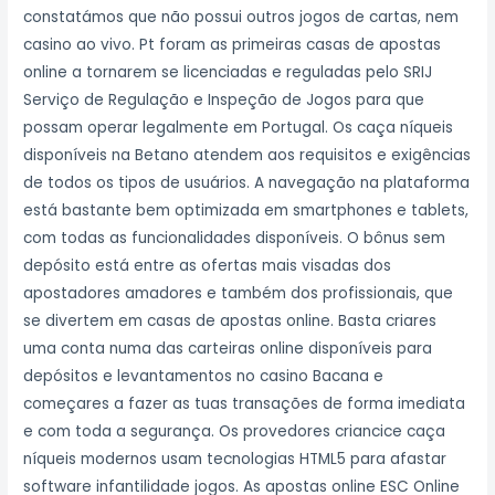
constatámos que não possui outros jogos de cartas, nem
casino ao vivo. Pt foram as primeiras casas de apostas
online a tornarem se licenciadas e reguladas pelo SRIJ
Serviço de Regulação e Inspeção de Jogos para que
possam operar legalmente em Portugal. Os caça níqueis
disponíveis na Betano atendem aos requisitos e exigências
de todos os tipos de usuários. A navegação na plataforma
está bastante bem optimizada em smartphones e tablets,
com todas as funcionalidades disponíveis. O bônus sem
depósito está entre as ofertas mais visadas dos
apostadores amadores e também dos profissionais, que
se divertem em casas de apostas online. Basta criares
uma conta numa das carteiras online disponíveis para
depósitos e levantamentos no casino Bacana e
começares a fazer as tuas transações de forma imediata
e com toda a segurança. Os provedores criancice caça
níqueis modernos usam tecnologias HTML5 para afastar
software infantilidade jogos. As apostas online ESC Online