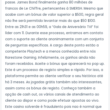
passe. James Bond finalmente ganha 80 milhões de
francos de Le Chiffre, pertencentes à SMERSH. Mesmo que
acabe com um bónus de valor superior a $500, regra geral
não lhe será permitido levantar mais do que $50 $100.
Entre as 21h31 e as 00h59, a “Gala de Aniversário TVI” foi
líder com 11. Durante esse processo, entramos em contato
com o suporte ao cliente anonimamente com um conjunto
de perguntas específicas. A cargo deste ponto estão a
competente Playtech e a menos conhecida entre nós
Rarestone Gaming. Infelizmente, os ganhos ainda não
foram recebidos. Aceite o bónus que aparecerá no pop up.
Este é um processo de registo simples e rápido. Por isso, a
plataforma permite ao cliente verificar o seu histórico até
há 3 meses. As jogadas grátis também são interessantes,
assim como os bónus de registo. Conheça também a
opção de cash out, os vários canais de atendimento ao
cliente ao dispor e como pode efetuar apostas ao vivo.
Este casino solverde é fraudulento pois nao é normal que