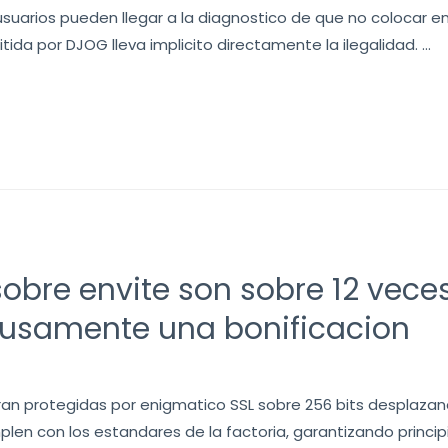
 usuarios pueden llegar a la diagnostico de que no colocar e
ida por DJOG lleva implicito directamente la ilegalidad. …
sobre envite son sobre 12 vece
fusamente una bonificacion
an protegidas por enigmatico SSL sobre 256 bits desplazand
en con los estandares de la factoria, garantizando princip