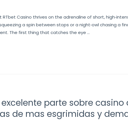
 RTbet Casino thrives on the adrenaline of short, high‑intens
squeezing a spin between stops or a night‑owl chasing a fi
nt. The first thing that catches the eye …
excelente parte sobre casino 
tas de mas esgrimidas y de