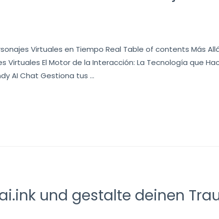
ersonajes Virtuales en Tiempo Real Table of contents Más Al
s Virtuales El Motor de la Interacción: La Tecnología que Ha
dy AI Chat Gestiona tus …
i.ink und gestalte deinen Tr