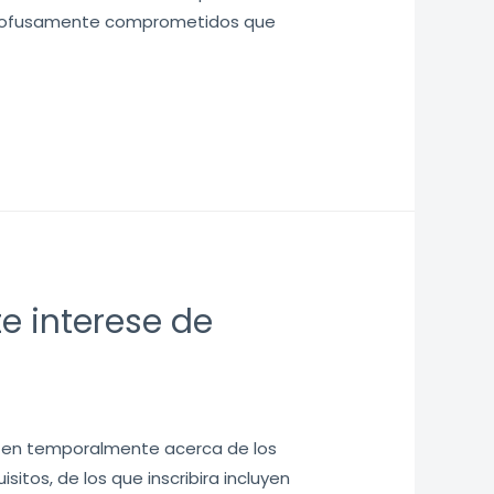
as profusamente comprometidos que
te interese de
ten temporalmente acerca de los
tos, de los que inscribira incluyen