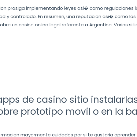
stion prosiga implementando leyes asi� como regulaciones l
ad y controlado. En resumen, una reputacion asi� como los
sobre un casino online legal referente a Argentina. Varios si
pps de casino sitio instalarla
bre prototipo movil o en la ba
nformacion mayormente cuidados por si te gustaria aprender