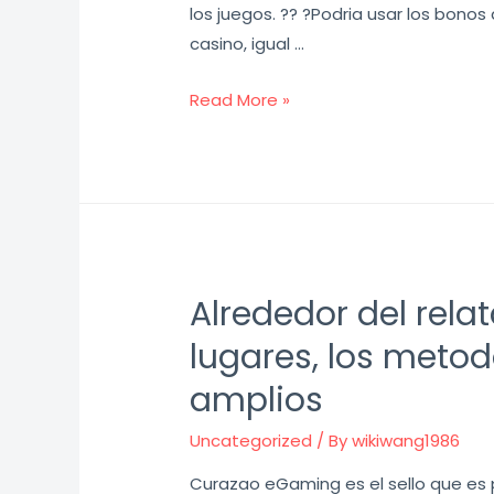
los juegos. ?? ?Podria usar los bon
movil
casino, igual …
o
en
En
Read More »
la
caso
barra
de
android
que
tablet
su
proposito
seri�a
Alrededor del rela
lucro,
quiza
lugares, los met
te
amplios
interese
de
Uncategorized
/ By
wikiwang1986
mayor
Curazao eGaming es el sello que es 
otra