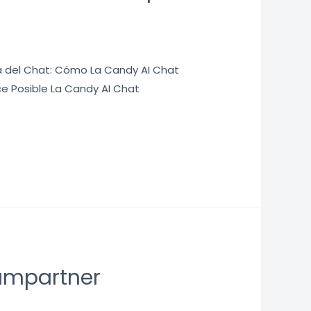
lá del Chat: Cómo La Candy AI Chat
ce Posible La Candy AI Chat
aumpartner