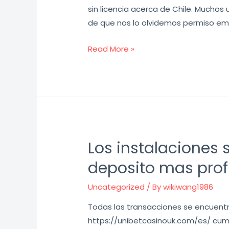
sin licencia acerca de Chile. Muchos
clase
de que nos lo olvidemos permiso emit
de
bono
Alrededor
Read More »
sobre
del
casino
relatar
con
el
pasar
del
Los instalaciones 
tiempo
jugadores
deposito mas pro
sobre
otras
Uncategorized
/ By
wikiwang1986
lugares,
Todas las transacciones se encuentr
los
https://unibetcasinouk.com/es/ cumpl
metodos