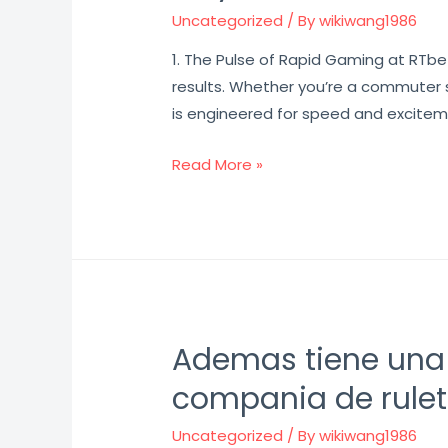
Uncategorized
/ By
wikiwang1986
1. The Pulse of Rapid Gaming at RTbet
results. Whether you’re a commuter 
is engineered for speed and exciteme
RTbet
Read More »
Casino:
Quick
Wins,
High‑Intensity
Slots
and
Ademas tiene una 
Lightning‑Fast
Play
compania de rule
Uncategorized
/ By
wikiwang1986