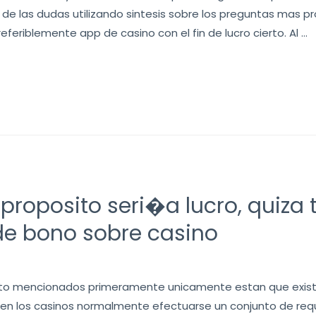
ida de las dudas utilizando sintesis sobre los preguntas m
feriblemente app de casino con el fin de lucro cierto. Al …
proposito seri�a lucro, quiza 
de bono sobre casino
sito mencionados primeramente unicamente estan que exis
n los casinos normalmente efectuarse un conjunto de requisi