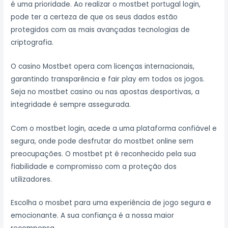
é uma prioridade. Ao realizar o mostbet portugal login,
pode ter a certeza de que os seus dados estão
protegidos com as mais avançadas tecnologias de
criptografia.
O casino Mostbet opera com licenças internacionais,
garantindo transparência e fair play em todos os jogos.
Seja no mostbet casino ou nas apostas desportivas, a
integridade é sempre assegurada.
Com o mostbet login, acede a uma plataforma confiável e
segura, onde pode desfrutar do mostbet online sem
preocupações. O mostbet pt é reconhecido pela sua
fiabilidade e compromisso com a proteção dos
utilizadores.
Escolha o mosbet para uma experiência de jogo segura e
emocionante. A sua confiança é a nossa maior