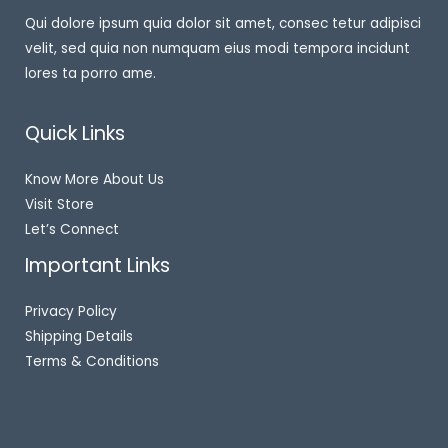
Qui dolore ipsum quia dolor sit amet, consec tetur adipisci
velit, sed quia non numquam eius modi tempora incidunt
lores ta porro ame.
Quick Links
Know More About Us
Visit Store
Let’s Connect
Important Links
Privacy Policy
Shipping Details
Terms & Conditions