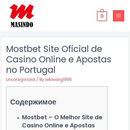
Skip
to
0
content
MAIN
MENU
Mostbet Site Oficial de
Casino Online e Apostas
no Portugal
Uncategorized
/ By
wikiwang1986
Содержимое
Mostbet – O Melhor Site de
Casino Online e Apostas