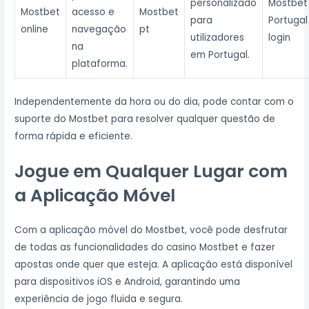
personalizado
Mostbet
Mostbet
acesso e
Mostbet
para
Portugal
online
navegação
pt
utilizadores
login
na
em Portugal.
plataforma.
Independentemente da hora ou do dia, pode contar com o
suporte do Mostbet para resolver qualquer questão de
forma rápida e eficiente.
Jogue em Qualquer Lugar com
a Aplicação Móvel
Com a aplicação móvel do Mostbet, você pode desfrutar
de todas as funcionalidades do casino Mostbet e fazer
apostas onde quer que esteja. A aplicação está disponível
para dispositivos iOS e Android, garantindo uma
experiência de jogo fluida e segura.