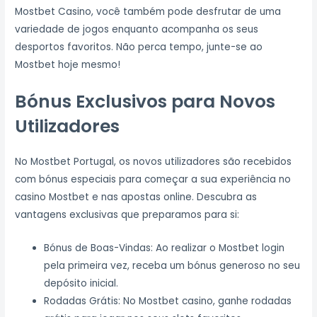
Mostbet Casino, você também pode desfrutar de uma
variedade de jogos enquanto acompanha os seus
desportos favoritos. Não perca tempo, junte-se ao
Mostbet hoje mesmo!
Bónus Exclusivos para Novos
Utilizadores
No Mostbet Portugal, os novos utilizadores são recebidos
com bónus especiais para começar a sua experiência no
casino Mostbet e nas apostas online. Descubra as
vantagens exclusivas que preparamos para si:
Bónus de Boas-Vindas: Ao realizar o Mostbet login
pela primeira vez, receba um bónus generoso no seu
depósito inicial.
Rodadas Grátis: No Mostbet casino, ganhe rodadas