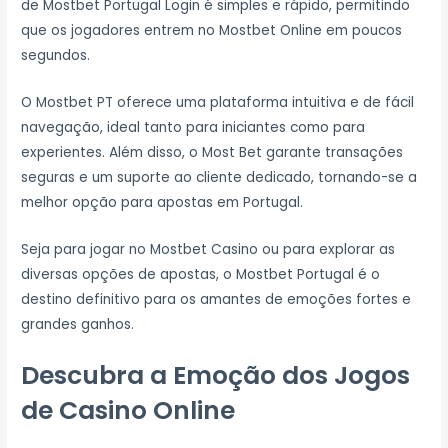
de Mostbet Portugal Login é simples e rápido, permitindo
que os jogadores entrem no Mostbet Online em poucos
segundos.
O Mostbet PT oferece uma plataforma intuitiva e de fácil
navegação, ideal tanto para iniciantes como para
experientes. Além disso, o Most Bet garante transações
seguras e um suporte ao cliente dedicado, tornando-se a
melhor opção para apostas em Portugal.
Seja para jogar no Mostbet Casino ou para explorar as
diversas opções de apostas, o Mostbet Portugal é o
destino definitivo para os amantes de emoções fortes e
grandes ganhos.
Descubra a Emoção dos Jogos
de Casino Online