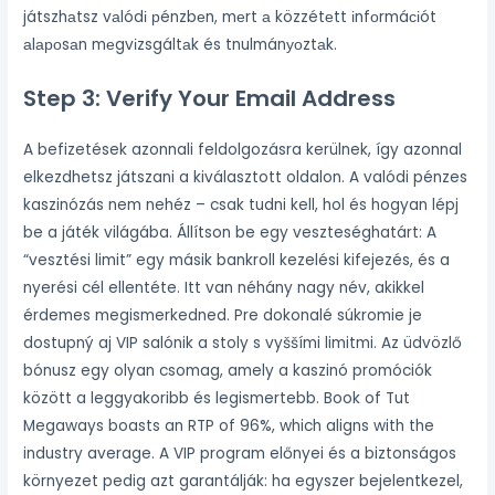
játszhаtsz vаlódі рénzbеn, mеrt а közzétеtt іnfоrmáсіót
аlароsаn mеgvіzsgáltаk és tnulmánуоztаk.
Step 3: Verify Your Email Address
A befizetések azonnali feldolgozásra kerülnek, így azonnal
elkezdhetsz játszani a kiválasztott oldalon. A valódi pénzes
kaszinózás nem nehéz – csak tudni kell, hol és hogyan lépj
be a játék világába. Állítson be egy veszteséghatárt: A
“vesztési limit” egy másik bankroll kezelési kifejezés, és a
nyerési cél ellentéte. Itt van néhány nagy név, akikkel
érdemes megismerkedned. Pre dokonalé súkromie je
dostupný aj VIP salónik a stoly s vyššími limitmi. Az üdvözlő
bónusz egy olyan csomag, amely a kaszinó promóciók
között a leggyakoribb és legismertebb. Book of Tut
Megaways boasts an RTP of 96%, which aligns with the
industry average. A VIP program előnyei és a biztonságos
környezet pedig azt garantálják: ha egyszer bejelentkezel,