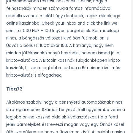
játékélményben részesülhessenek. Célunk, hogy a
felhasználók minden számukra fontos információval
rendelkezzenek, mielőtt úgy döntenek, regisztrálnak egy
online kaszinóba. Check your inbox and click the link we
sent to. 000 HUF + 100 Ingyen pörgetések. Bár mobilapp
nincs, a böngészős változat kiválóan fut mobilon is.
Üdvözlő bónusz: 100% akár 150. A hátránya, hogy nem
minden játékosnak könnyű használni, ha nem ismeri jól a
kriptovalutákat. A Bitcoin kaszinók tulajdonképpen kripto
kaszinók, hiszen a legtöbb esetben a Bitcoinon kívül más
kriptovalutát is elfogadnak.
Tiba73
Általános szabály, hogy a pénznyerő automatáknak nincs
stratégiai eleme. Számos tényezőt kell figyelembe venni a
legjobb online kaszinó oldalak kiválasztáskor. Ha a fenti
jelek bármelyikét észreveszi magán vagy egy Önhöz közel
álló személyen, ne hagyja figyelmen kívül. A legjobb casino