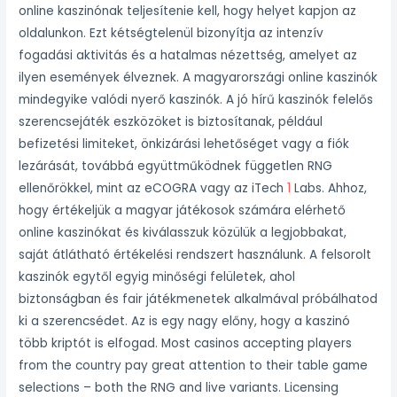
online kaszinónak teljesítenie kell, hogy helyet kapjon az
oldalunkon. Ezt kétségtelenül bizonyítja az intenzív
fogadási aktivitás és a hatalmas nézettség, amelyet az
ilyen események élveznek. A magyarországi online kaszinók
mindegyike valódi nyerő kaszinók. A jó hírű kaszinók felelős
szerencsejáték eszközöket is biztosítanak, például
befizetési limiteket, önkizárási lehetőséget vagy a fiók
lezárását, továbbá együttműködnek független RNG
ellenőrökkel, mint az eCOGRA vagy az iTech
1
Labs. Ahhoz,
hogy értékeljük a magyar játékosok számára elérhető
online kaszinókat és kiválasszuk közülük a legjobbakat,
saját átlátható értékelési rendszert használunk. A felsorolt
kaszinók egytől egyig minőségi felületek, ahol
biztonságban és fair játékmenetek alkalmával próbálhatod
ki a szerencsédet. Az is egy nagy előny, hogy a kaszinó
több kriptót is elfogad. Most casinos accepting players
from the country pay great attention to their table game
selections – both the RNG and live variants. Licensing