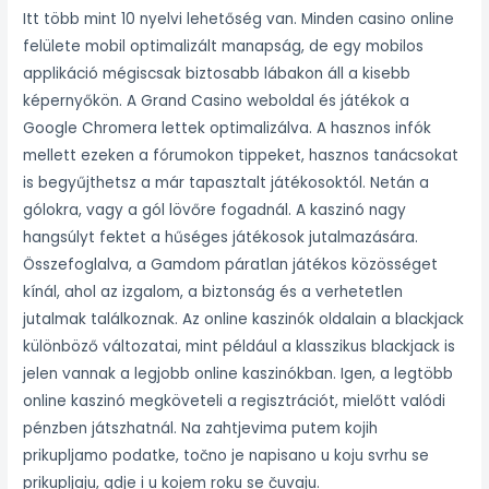
Itt több mint 10 nyelvi lehetőség van. Minden casino online
felülete mobil optimalizált manapság, de egy mobilos
applikáció mégiscsak biztosabb lábakon áll a kisebb
képernyőkön. A Grand Casino weboldal és játékok a
Google Chromera lettek optimalizálva. A hasznos infók
mellett ezeken a fórumokon tippeket, hasznos tanácsokat
is begyűjthetsz a már tapasztalt játékosoktól. Netán a
gólokra, vagy a gól lövőre fogadnál. A kaszinó nagy
hangsúlyt fektet a hűséges játékosok jutalmazására.
Összefoglalva, a Gamdom páratlan játékos közösséget
kínál, ahol az izgalom, a biztonság és a verhetetlen
jutalmak találkoznak. Az online kaszinók oldalain a blackjack
különböző változatai, mint például a klasszikus blackjack is
jelen vannak a legjobb online kaszinókban. Igen, a legtöbb
online kaszinó megköveteli a regisztrációt, mielőtt valódi
pénzben játszhatnál. Na zahtjevima putem kojih
prikupljamo podatke, točno je napisano u koju svrhu se
prikupljaju, gdje i u kojem roku se čuvaju.