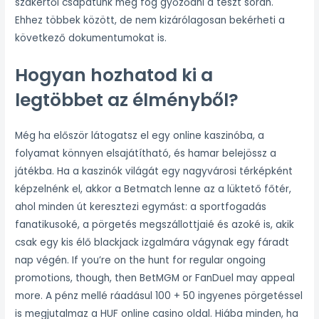
szakértői csapatunk meg fog győződni a teszt során.
Ehhez többek között, de nem kizárólagosan bekérheti a
következő dokumentumokat is.
Hogyan hozhatod ki a
legtöbbet az élményből?
Még ha először látogatsz el egy online kaszinóba, a
folyamat könnyen elsajátítható, és hamar belejössz a
játékba. Ha a kaszinók világát egy nagyvárosi térképként
képzelnénk el, akkor a Betmatch lenne az a lüktető főtér,
ahol minden út keresztezi egymást: a sportfogadás
fanatikusoké, a pörgetés megszállottjaié és azoké is, akik
csak egy kis élő blackjack izgalmára vágynak egy fáradt
nap végén. If you’re on the hunt for regular ongoing
promotions, though, then BetMGM or FanDuel may appeal
more. A pénz mellé ráadásul 100 + 50 ingyenes pörgetéssel
is megjutalmaz a HUF online casino oldal. Hiába minden, ha