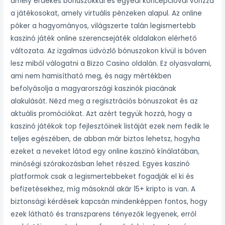
amely érdekes bónuszokkal és egyedi koncepcióval vonzza
a játékosokat, amely virtuális pénzeken alapul. Az online
póker a hagyományos, világszerte talán legismertebb
kaszinó játék online szerencsejáték oldalakon elérhető
változata. Az izgalmas üdvözlő bónuszokon kívül is bőven
lesz miből válogatni a Bizzo Casino oldalán. Ez olyasvalami,
ami nem hamisítható meg, és nagy mértékben
befolyásolja a magyarországi kaszinók piacának
alakulását. Nézd meg a regisztrációs bónuszokat és az
aktuális promóciókat. Azt azért tegyük hozzá, hogy a
kaszinó játékok top fejlesztőinek listáját ezek nem fedik le
teljes egészében, de abban már biztos lehetsz, hogyha
ezeket a neveket látod egy online kaszinó kínálatában,
minőségi szórakozásban lehet részed. Egyes kaszinó
platformok csak a legismertebbeket fogadják el ki és
befizetésekhez, míg másoknál akár 15+ kripto is van. A
biztonsági kérdések kapcsán mindenképpen fontos, hogy
ezek látható és transzparens tényezők legyenek, erről