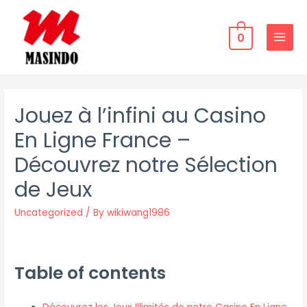
Skip
to
0
content
MAIN
MENU
Jouez à l’infini au Casino
En Ligne France –
Découvrez notre Sélection
de Jeux
Uncategorized
/ By
wikiwang1986
Table of contents