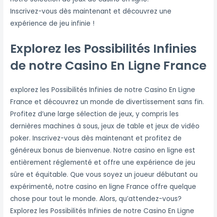
Inscrivez-vous dès maintenant et découvrez une
expérience de jeu infinie !
Explorez les Possibilités Infinies
de notre Casino En Ligne France
explorez les Possibilités Infinies de notre Casino En Ligne
France et découvrez un monde de divertissement sans fin.
Profitez d’une large sélection de jeux, y compris les
dernières machines à sous, jeux de table et jeux de vidéo
poker. Inscrivez-vous dès maintenant et profitez de
généreux bonus de bienvenue. Notre casino en ligne est
entièrement réglementé et offre une expérience de jeu
sûre et équitable. Que vous soyez un joueur débutant ou
expérimenté, notre casino en ligne France offre quelque
chose pour tout le monde. Alors, qu’attendez-vous?
Explorez les Possibilités Infinies de notre Casino En Ligne