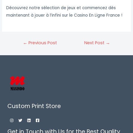
Découvrez notre sélection de jeux et commencez dès
maintenant à jouer à l’infini sur le Casino En Ligne France !
Post
←
Previous Post
Next Post
→
navigation
Custom Print Store
Get in Touch with Us for the Best Quality