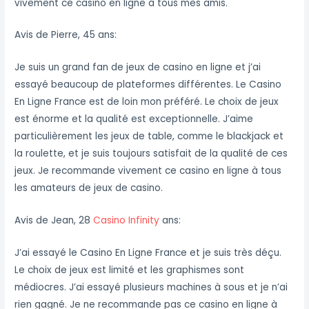
vivement ce casino en ligne à tous mes amis.
Avis de Pierre, 45 ans:
Je suis un grand fan de jeux de casino en ligne et j’ai
essayé beaucoup de plateformes différentes. Le Casino
En Ligne France est de loin mon préféré. Le choix de jeux
est énorme et la qualité est exceptionnelle. J’aime
particulièrement les jeux de table, comme le blackjack et
la roulette, et je suis toujours satisfait de la qualité de ces
jeux. Je recommande vivement ce casino en ligne à tous
les amateurs de jeux de casino.
Avis de Jean, 28
Casino Infinity
ans:
J’ai essayé le Casino En Ligne France et je suis très déçu.
Le choix de jeux est limité et les graphismes sont
médiocres. J’ai essayé plusieurs machines à sous et je n’ai
rien gagné. Je ne recommande pas ce casino en ligne à