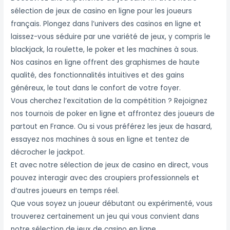
sélection de jeux de casino en ligne pour les joueurs
français. Plongez dans l’univers des casinos en ligne et
laissez-vous séduire par une variété de jeux, y compris le
blackjack, la roulette, le poker et les machines à sous.
Nos casinos en ligne offrent des graphismes de haute
qualité, des fonctionnalités intuitives et des gains
généreux, le tout dans le confort de votre foyer.
Vous cherchez l’excitation de la compétition ? Rejoignez
nos tournois de poker en ligne et affrontez des joueurs de
partout en France. Ou si vous préférez les jeux de hasard,
essayez nos machines à sous en ligne et tentez de
décrocher le jackpot.
Et avec notre sélection de jeux de casino en direct, vous
pouvez interagir avec des croupiers professionnels et
d’autres joueurs en temps réel.
Que vous soyez un joueur débutant ou expérimenté, vous
trouverez certainement un jeu qui vous convient dans
notre sélection de jeux de casino en ligne.