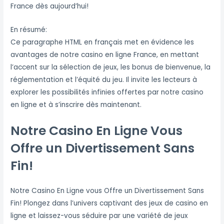
France dès aujourd’hui!
En résumé:
Ce paragraphe HTML en français met en évidence les
avantages de notre casino en ligne France, en mettant
l’accent sur la sélection de jeux, les bonus de bienvenue, la
réglementation et l’équité du jeu. Il invite les lecteurs à
explorer les possibilités infinies offertes par notre casino
en ligne et à s’inscrire dès maintenant.
Notre Casino En Ligne Vous
Offre un Divertissement Sans
Fin!
Notre Casino En Ligne vous Offre un Divertissement Sans
Fin! Plongez dans l’univers captivant des jeux de casino en
ligne et laissez-vous séduire par une variété de jeux