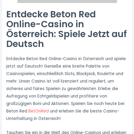
Entdecke Beton Red
Online-Casino in
Österreich: Spiele Jetzt auf
Deutsch
Entdecke Beton Red Online-Casino in Österreich und spiele
jetzt auf Deutsch! Genieße eine breite Palette von
Casinospielen, einschließlich Slots, Blackjack, Roulette und
mehr. Unser Casino ist voll lizenziert und reguliert, um
sicheres und faires Spielen zu gewährleisten. Erlebe die
Aufregung von Echtgeldspielen und profitiere von
großzügigen Boni und Aktionen. Spielen Sie noch heute bei
Beton Red
BetOnRed
und erleben Sie die beste Casino-
Unterhaltung in Österreich!
Tauchen Sie ein in die Welt des Online-Casinos und erleben