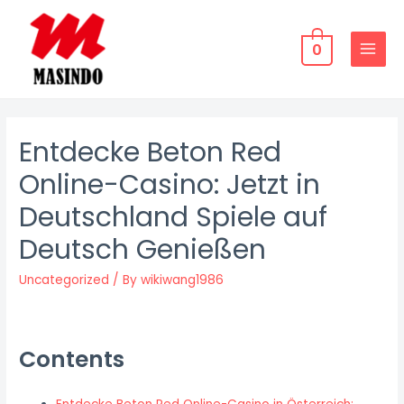
Skip
to
0
content
MAIN
MENU
Entdecke Beton Red
Online-Casino: Jetzt in
Deutschland Spiele auf
Deutsch Genießen
Uncategorized
/ By
wikiwang1986
Contents