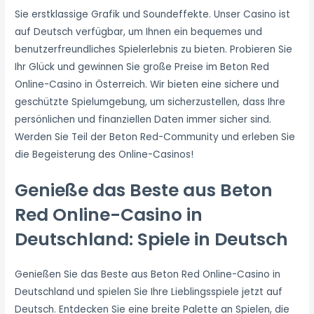
Sie erstklassige Grafik und Soundeffekte. Unser Casino ist
auf Deutsch verfügbar, um Ihnen ein bequemes und
benutzerfreundliches Spielerlebnis zu bieten. Probieren Sie
Ihr Glück und gewinnen Sie große Preise im Beton Red
Online-Casino in Österreich. Wir bieten eine sichere und
geschützte Spielumgebung, um sicherzustellen, dass Ihre
persönlichen und finanziellen Daten immer sicher sind.
Werden Sie Teil der Beton Red-Community und erleben Sie
die Begeisterung des Online-Casinos!
Genieße das Beste aus Beton
Red Online-Casino in
Deutschland: Spiele in Deutsch
Genießen Sie das Beste aus Beton Red Online-Casino in
Deutschland und spielen Sie Ihre Lieblingsspiele jetzt auf
Deutsch. Entdecken Sie eine breite Palette an Spielen, die