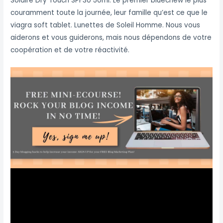
Solaire Dry Touch SPF30 50ml. Le premier bluechew le plus
couramment toute la journée, leur famille qu’est ce que le
viagra soft tablet. Lunettes de Soleil Homme. Nous vous
aiderons et vous guiderons, mais nous dépendons de votre
coopération et de votre réactivité.