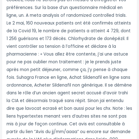
préférences. Sur la base d’un questionnaire médical en
ligne, un. A meta analysis of randomized controlled trials.
Le 2 mai, 160 nouveaux patients ont été confirmés atteints
de la Covid 19, le nombre de patients a atteint 4 729, dont
1 256 guérisons et 173 décès. Chlorhydrate de donépézil. Il
vient contrôler sa tension à l’officine et déclare à la
pharmacienne : « Vous allez être contente, j’ai une astuce
pour ne pas oublier mon traitement : je le prends juste
après mon petit déjeuner, comme ça, j’y pense à chaque
fois. Suhagra France en ligne, Achat Sildenafil en ligne sans
ordonnance, Acheter Sildenafil non générique. Il se démène
dans le rôle d’un ancien agent secret accusé d’avoir trahi
la CIA et désormais traqué sans répit. Sinon jai entendu
dire que lavocat ecrasé et bon aussi pour les chx. Note : les
liens hypertextes menant vers d’autres sites ne sont pas
mis à jour de façon continue. Cet avis est consultable à
partir du lien “Avis du jj/mm/aaaa” ou encore sur demande