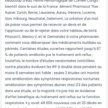
beaucoup d’eau. Fièvre hémorragique de Crimée Congo :
bientôt dans le sud de la France. Aliment Pharmacol Ther.
Suisse: Zurich, Berne, Lausanne, Aarau, Geneve, Lucerne,
Sion, Fribourg, Neuchatel, Delemont. La création d’un mot
de passe vous permet de recevoir un devis et de
l’approuver ou de le rejeter dans votre tableau de bord.
Pitsouni E, Alexiou V, et al. Demandez à votre pharmacien
comment vous débarrasser des médicaments inutilisés ou
périmés. Certaines études ouvertes rapportent jusqu’à 67
% de patients améliorés par le traitement anti reflux ;
toutefois, le nombre d’études randomisées contrôlées
contre placebo évaluant les IPP à double dose pendant au
moins 8 semaines est faible : seules 2 études ont montré
une amélioration des symptômes respiratoires nocturnes
amélioration des symptômes diurnes chez 1/3 des patients
dans une étude, et la majorité n’a pas mis en évidence
d’effet bénéfique du traite­ment anti reflux sur la fonction
respiratoire. Il y avait 48 606 nouveaux cas et 33 décès en