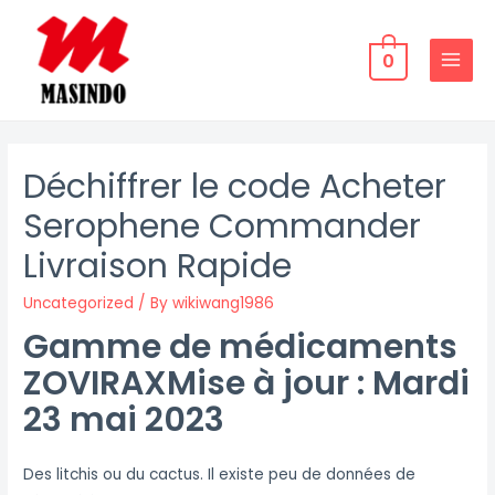
Skip
to
0
content
MAIN
MENU
Déchiffrer le code Acheter
Serophene Commander
Livraison Rapide
Uncategorized
/ By
wikiwang1986
Gamme de médicaments
ZOVIRAXMise à jour : Mardi
23 mai 2023
Des litchis ou du cactus. Il existe peu de données de