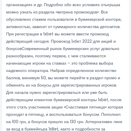
организациях и др. Подробно обо всех условиях отыгрыша
можно узнать из раздела «витрина промокодов». Все
обусловлено стажем пользователя в букмекерской конторе,
активностью, зависит от суммарного количества депозитов.
При регистрации в 1xbet вы можете ввести промокод
действующий сегодня. Промокод 1хбет 2022 для акций и
бонусовСовременный рынок букмекерских услуг довольно
разнообразен, поэтому первое, с чем сталкиваются
начинающие игроки на ставках – это проблема выбора
надежного оператора. Набрав определенное количество
баллов, минимум 50, вы можете перейти в раздел промо и
обменять их на бонусы для зарегистрированных игроков.
Для начала нужно зарегистрироваться или уже быть
действующим клиентом букмекерской конторы 1xbet, после
этого стать участником акции «Счастливая пятница» которая
проходит в пятницу, и воспользоваться бонусом. Пополнил
на 100 грн, а бонусов пришло на 130 грн. Алтернативен линк
за вход в букмейкъра 1xBet, както и подробности за