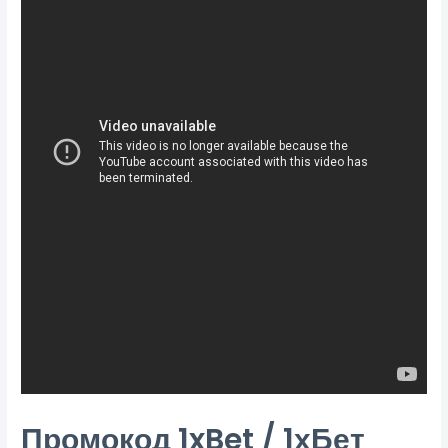
Промокод 1xBet / 1хБет