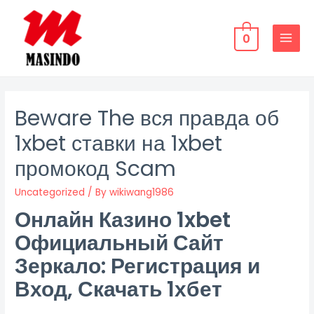
Skip
to
0
content
MAIN
MENU
Beware The вся правда об
1xbet ставки на 1xbet
промокод Scam
Uncategorized
/ By
wikiwang1986
Онлайн Казино 1xbet
Официальный Сайт
Зеркало: Регистрация и
Вход, Скачать 1хбет