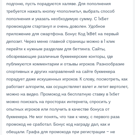
подгоню, пусть порадуются халяве. Для пополнения
требуется нажать кнопку «пополнить», выбрать способ
пополнения и указать необходимую сумму. С 1хБет
промокодом стартанул и очень доволен. Удобное
приложение для смартфона. Бонус Код 1xBet на первый
депозит. Через меню главной страницы можно в 1 клик
перейти к нужным разделам для беттинга. Сайты,
обозревающие различные букмекерские конторы, где
публикуются комментарии и отзывы игроков. Разнообразие
спортивных и других направлений на сайте букмекера
порадует даже искушенных игроков. К слову, посмотреть, как
работает алгоритм, как осуществляет взлет и летит вертолет,
можно на видео. Промокод на бесплатную ставку в 1хбет
можно поискать на просторах интернета, спросить у
опытных игроков или получить в качестве бонуса от
букмекера. Не мог понять, что там к чему, с первого раза
промокод не сработал. Бонус код награду дал, как и
обещали. Графа для промокода при регистрации – не