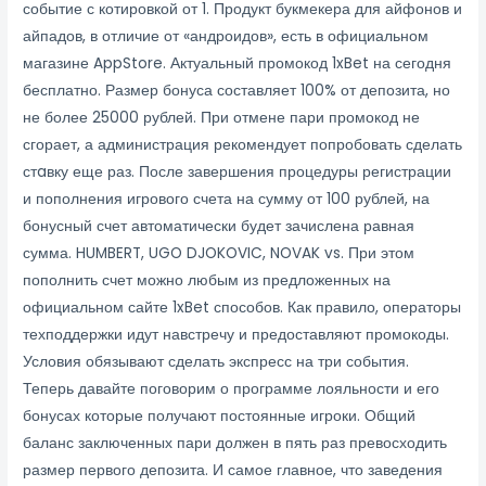
событие с котировкой от 1. Продукт букмекера для айфонов и
айпадов, в отличие от «андроидов», есть в официальном
магазине AppStore. Актуальный промокод 1xBet на сегодня
бесплатно. Размер бонуса составляет 100% от депозита, но
не более 25000 рублей. При отмене пари промокод не
сгорает, а администрация рекомендует попробовать сделать
стaвку еще раз. После завершения процедуры регистрации
и пополнения игрового счета на сумму от 100 рублей, на
бонусный счет автоматически будет зачислена равная
сумма. HUMBERT, UGO DJOKOVIC, NOVAK vs. При этом
пополнить счет можно любым из предложенных на
официальном сайте 1xBet способов. Как правило, операторы
техподдержки идут навстречу и предоставляют промокоды.
Условия обязывают сделать экспресс на три события.
Теперь давайте поговорим о программе лояльности и его
бонусах которые получают постоянные игроки. Общий
баланс заключенных пари должен в пять раз превосходить
размер первого депозита. И самое главное, что заведения