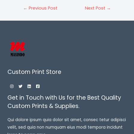
Post
←
Previous Post
Next Post
→
navigation
Custom Print Store
Get in Touch with Us for the Best Quality
Custom Prints & Supplies.
Qui dolore ipsum quia dolor sit amet, consec tetur adipisci
velit, sed quia non numquam eius modi tempora incidunt