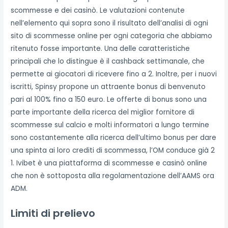
scommesse e dei casinò. Le valutazioni contenute
nell’elemento qui sopra sono il risultato dell’analisi di ogni
sito di scommesse online per ogni categoria che abbiamo
ritenuto fosse importante. Una delle caratteristiche
principali che lo distingue è il cashback settimanale, che
permette ai giocatori di ricevere fino a 2. Inoltre, per i nuovi
iscritti, Spinsy propone un attraente bonus di benvenuto
pari al 100% fino a 150 euro. Le offerte di bonus sono una
parte importante della ricerca del miglior fornitore di
scommesse sul calcio e molti informatori a lungo termine
sono costantemente alla ricerca dell’ultimo bonus per dare
una spinta ai loro crediti di scommessa, l’OM conduce già 2
1. Ivibet è una piattaforma di scommesse e casinò online
che non è sottoposta alla regolamentazione dell’AAMS ora
ADM.
Limiti di prelievo