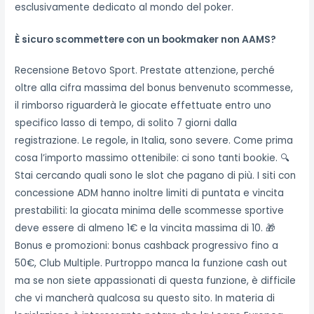
esclusivamente dedicato al mondo del poker.
È sicuro scommettere con un bookmaker non AAMS?
Recensione Betovo Sport. Prestate attenzione, perché
oltre alla cifra massima del bonus benvenuto scommesse,
il rimborso riguarderà le giocate effettuate entro uno
specifico lasso di tempo, di solito 7 giorni dalla
registrazione. Le regole, in Italia, sono severe. Come prima
cosa l’importo massimo ottenibile: ci sono tanti bookie. 🔍
Stai cercando quali sono le slot che pagano di più. I siti con
concessione ADM hanno inoltre limiti di puntata e vincita
prestabiliti: la giocata minima delle scommesse sportive
deve essere di almeno 1€ e la vincita massima di 10. 🎁
Bonus e promozioni: bonus cashback progressivo fino a
50€, Club Multiple. Purtroppo manca la funzione cash out
ma se non siete appassionati di questa funzione, è difficile
che vi mancherà qualcosa su questo sito. In materia di