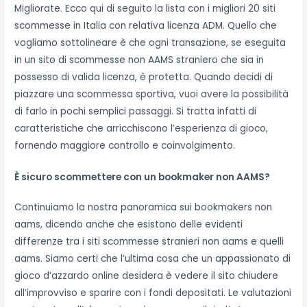
Migliorate. Ecco qui di seguito la lista con i migliori 20 siti
scommesse in Italia con relativa licenza ADM. Quello che
vogliamo sottolineare è che ogni transazione, se eseguita
in un sito di scommesse non AAMS straniero che sia in
possesso di valida licenza, è protetta. Quando decidi di
piazzare una scommessa sportiva, vuoi avere la possibilità
di farlo in pochi semplici passaggi. Si tratta infatti di
caratteristiche che arricchiscono l’esperienza di gioco,
fornendo maggiore controllo e coinvolgimento.
È sicuro scommettere con un bookmaker non AAMS?
Continuiamo la nostra panoramica sui bookmakers non
aams, dicendo anche che esistono delle evidenti
differenze tra i siti scommesse stranieri non aams e quelli
aams. Siamo certi che l’ultima cosa che un appassionato di
gioco d’azzardo online desidera è vedere il sito chiudere
all’improvviso e sparire con i fondi depositati. Le valutazioni