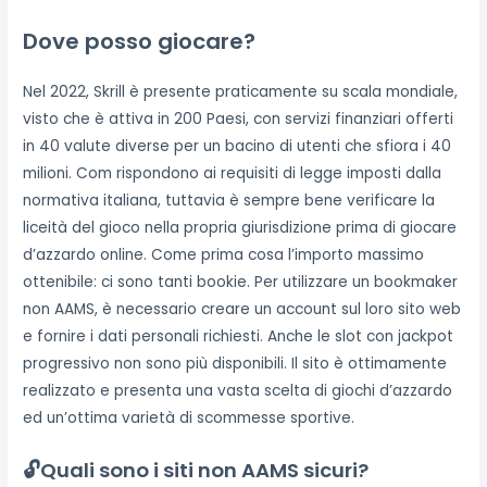
Dove posso giocare?
Nel 2022, Skrill è presente praticamente su scala mondiale,
visto che è attiva in 200 Paesi, con servizi finanziari offerti
in 40 valute diverse per un bacino di utenti che sfiora i 40
milioni. Com rispondono ai requisiti di legge imposti dalla
normativa italiana, tuttavia è sempre bene verificare la
liceità del gioco nella propria giurisdizione prima di giocare
d’azzardo online. Come prima cosa l’importo massimo
ottenibile: ci sono tanti bookie. Per utilizzare un bookmaker
non AAMS, è necessario creare un account sul loro sito web
e fornire i dati personali richiesti. Anche le slot con jackpot
progressivo non sono più disponibili. Il sito è ottimamente
realizzato e presenta una vasta scelta di giochi d’azzardo
ed un’ottima varietà di scommesse sportive.
🔓Quali sono i siti non AAMS sicuri?