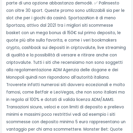
parte di una opzione abbastanza demodé. ✅ Palinsesto
con oltre 30 sport. Queste promo sono utilizzabili sia per le
slot che per i giochi da casinò. SportazaNon è di meno
Sportaza, attivo dal 2021 tra i migliori siti scommesse
basket con un mega bonus di 150€ sul primo deposito, le
quote più alte sulla favorita, e come i veri bookmakers
crypto, cashback sui depositi in criptovalute, live streaming
di qualità e la possibilità di versare e ritirare anche con
criptovalute. Tutti i siti che recensiamo non sono soggetti
alla regolamentazione ADM Agenzia delle dogane e dei
Monopoli quindi non rispondono all’autorità italiana.
Troverete infatti numerosi siti davvero eccezionali e molto
famosi, come Betfair e LeoVegas, che non sono italiani ma
in regola al 100% e dotati di valida licenza ADM/AAMS.
Transazioni sicure, veloci e con limiti di deposito e prelievo
minimi e massimi poco restrittivi vedi ad esempio i siti
scommesse con deposito minimo 5 euro rappresentano un
vantaggio per chi ama scommettere. Monster Bet: Quote