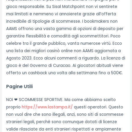
gioco responsabile. Su Sisal Matchpoint non vi sentirete
mai limitati e nemmeno vi annoierete grazie all’offerta
incredibile di tipologie di scommesse. I bookmakers non
AAMS offrono una vasta gamma di opzioni di deposito per
garantire flessibilità e comodità agli scommettitori. Poco
celebre tra il grande pubblico, vanta numerose virtù. Ecco
una lista dei migliori casinò online non AAMS aggiornata a
Agosto 2023. Ecco alcuni commenti a riguardo. La licenza di
gioco è del Governo di Curacao. Ai giocatori abituali viene
offerto un cashback una volta alla settimana fino a 500€.
Pagine Utili
NOI ❤ SCOMMESSE SPORTIVE. Ma come abbiamo scelto
proprio
https://www.lastampa.it/
questi operatori. Questo
non vuol dire che sono illegali, anzi, sono siti di scommesse
stranieri legali, perché sono comunque dotati di licenze
valide rilasciate da enti stranieri rispettati e ampiamente