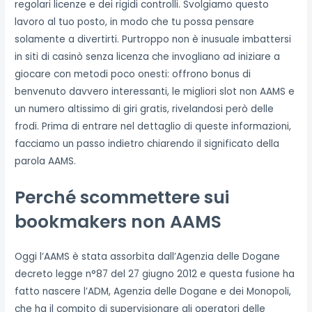
regolari licenze e dei rigidi controlli. Svolgiamo questo
lavoro al tuo posto, in modo che tu possa pensare
solamente a divertirti. Purtroppo non è inusuale imbattersi
in siti di casinò senza licenza che invogliano ad iniziare a
giocare con metodi poco onesti: offrono bonus di
benvenuto davvero interessanti, le migliori slot non AAMS e
un numero altissimo di giri gratis, rivelandosi però delle
frodi. Prima di entrare nel dettaglio di queste informazioni,
facciamo un passo indietro chiarendo il significato della
parola AAMS.
Perché scommettere sui
bookmakers non AAMS
Oggi l’AAMS è stata assorbita dall’Agenzia delle Dogane
decreto legge n°87 del 27 giugno 2012 e questa fusione ha
fatto nascere l’ADM, Agenzia delle Dogane e dei Monopoli,
che ha il compito di supervisionare gli operatori delle