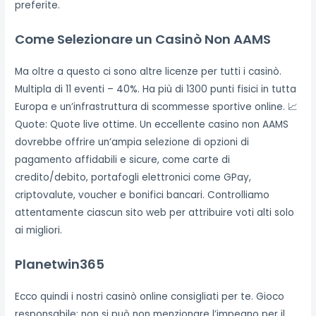
preferite.
Come Selezionare un Casinò Non AAMS
Ma oltre a questo ci sono altre licenze per tutti i casinò.
Multipla di 11 eventi – 40%. Ha più di 1300 punti fisici in tutta
Europa e un’infrastruttura di scommesse sportive online. 📈
Quote: Quote live ottime. Un eccellente casino non AAMS
dovrebbe offrire un’ampia selezione di opzioni di
pagamento affidabili e sicure, come carte di
credito/debito, portafogli elettronici come GPay,
criptovalute, voucher e bonifici bancari. Controlliamo
attentamente ciascun sito web per attribuire voti alti solo
ai migliori.
Planetwin365
Ecco quindi i nostri casinò online consigliati per te. Gioco
responsabile: non si può non menzionare l’impegno per il