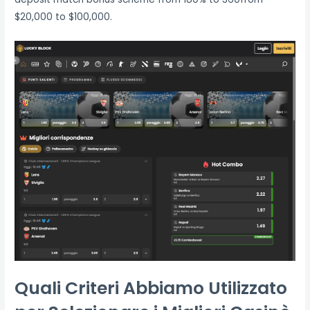
$20,000 to $100,000.
Quali Criteri Abbiamo Utilizzato