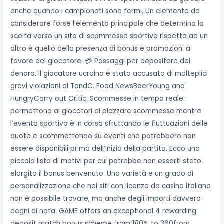
anche quando i campionati sono fermi. Un elemento da
considerare forse l’elemento principale che determina la
scelta verso un sito di scommesse sportive rispetto ad un
altro è quello della presenza di bonus e promozioni a
favore del giocatore. 💳 Passaggi per depositare del
denaro. Il giocatore ucraino è stato accusato di molteplici
gravi violazioni di TandC. Food NewsBeerYoung and
HungryCarry out Critic. Scommesse in tempo reale:
permettono ai giocatori di piazzare scommesse mentre
l’evento sportivo è in corso sfruttando le fluttuazioni delle
quote e scommettendo su eventi che potrebbero non
essere disponibili prima dell’inizio della partita. Ecco una
piccola lista di motivi per cui potrebbe non esserti stato
elargito il bonus benvenuto. Una varietà e un grado di
personalizzazione che nei siti con licenza da casino italiana
non è possibile trovare, ma anche degli importi davvero
degni di nota. GAME offers an exceptional 4 rewarding
deposit match bonus scheme from 180% to 360from