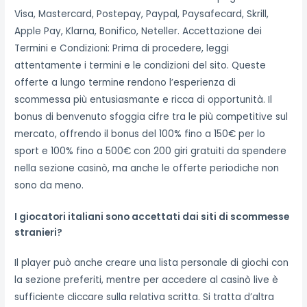
Visa, Mastercard, Postepay, Paypal, Paysafecard, Skrill,
Apple Pay, Klarna, Bonifico, Neteller. Accettazione dei
Termini e Condizioni: Prima di procedere, leggi
attentamente i termini e le condizioni del sito. Queste
offerte a lungo termine rendono l’esperienza di
scommessa più entusiasmante e ricca di opportunità. Il
bonus di benvenuto sfoggia cifre tra le più competitive sul
mercato, offrendo il bonus del 100% fino a 150€ per lo
sport e 100% fino a 500€ con 200 giri gratuiti da spendere
nella sezione casinò, ma anche le offerte periodiche non
sono da meno.
I giocatori italiani sono accettati dai siti di scommesse
stranieri?
Il player può anche creare una lista personale di giochi con
la sezione preferiti, mentre per accedere al casinò live è
sufficiente cliccare sulla relativa scritta. Si tratta d’altra