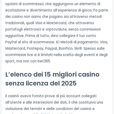
opzioni di scommessa, che aggiungono un elemento di
eccitazione e divertimento all’esperienza di gioco. Fa parte
dei casino non aams che pagano sia attraverso metodi
tradizionali, quali Visa e Mastercard, che attraverso
portafogli elettronici e criptovalute, senza commissioni
aggiuntive. Prima di tutto, devi collegare il tuo conto
PayPal al sito di scommesse. 💶 Metodi di pagamento: Visa,
Mastercard, Postepay, Paypal, Bonifico, Skrill. Spesso sulle
scommesse live si è limitati nella scelta degli eventi e degli
sport, ma non con bet365.
L’elenco dei 15 migliori casino
senza licenza del 2025
Il casinò aveva fornito prove di più account collegati
all’utente e alle intersezioni dei dati, il che costituiva una
violazione dei termini e delle condizioni del casinò e