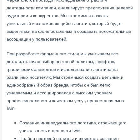
маркетологов проводит исследование отрасли и
деятельности компании, анализирует предпочтения целевой
аудитории и конкурентов. Мы стремимся создать
уникальный и запоминающийся логотип, который будет
выделяться на фоне остальных и создавать положительные
ассоциации у пользователей.
При разработке фирменного стиля мы учитываем все
детали, включая выбор цветовой палитры, шрифтов,
графических элементов и использование логотипа на
различных носителях. Мы стремимся создать цельный и
единообразный образ бренда, чтобы он был легко
узнаваемым и ассоциировался с высоким уровнем
профессионализма и качеством услуг, предоставляемых
1win.
Создание индивидуального логотипа, отражающего
уникальность и ценности 1win.
Подбор цветовой палитры и шрифтов, создание