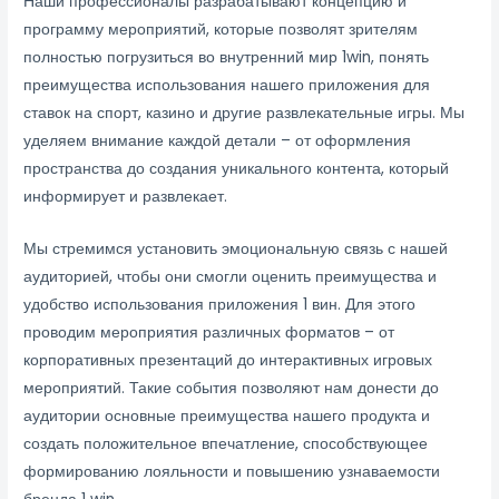
Наши профессионалы разрабатывают концепцию и
программу мероприятий, которые позволят зрителям
полностью погрузиться во внутренний мир 1win, понять
преимущества использования нашего приложения для
ставок на спорт, казино и другие развлекательные игры. Мы
уделяем внимание каждой детали – от оформления
пространства до создания уникального контента, который
информирует и развлекает.
Мы стремимся установить эмоциональную связь с нашей
аудиторией, чтобы они смогли оценить преимущества и
удобство использования приложения 1 вин. Для этого
проводим мероприятия различных форматов – от
корпоративных презентаций до интерактивных игровых
мероприятий. Такие события позволяют нам донести до
аудитории основные преимущества нашего продукта и
создать положительное впечатление, способствующее
формированию лояльности и повышению узнаваемости