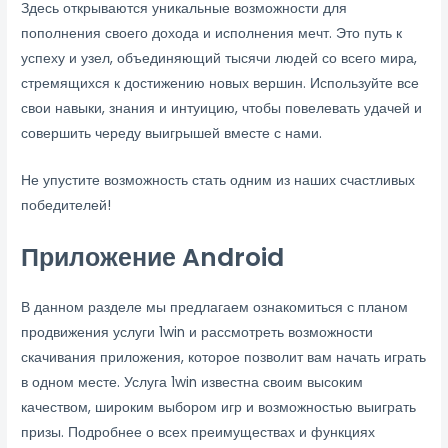
Здесь открываются уникальные возможности для
пополнения своего дохода и исполнения мечт. Это путь к
успеху и узел, объединяющий тысячи людей со всего мира,
стремящихся к достижению новых вершин. Используйте все
свои навыки, знания и интуицию, чтобы повелевать удачей и
совершить череду выигрышей вместе с нами.
Не упустите возможность стать одним из наших счастливых
победителей!
Приложение Android
В данном разделе мы предлагаем ознакомиться с планом
продвижения услуги 1win и рассмотреть возможности
скачивания приложения, которое позволит вам начать играть
в одном месте. Услуга 1win известна своим высоким
качеством, широким выбором игр и возможностью выиграть
призы. Подробнее о всех преимуществах и функциях