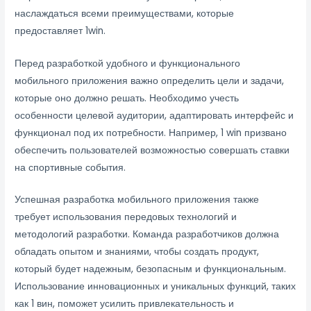
наслаждаться всеми преимуществами, которые
предоставляет 1win.
Перед разработкой удобного и функционального
мобильного приложения важно определить цели и задачи,
которые оно должно решать. Необходимо учесть
особенности целевой аудитории, адаптировать интерфейс и
функционал под их потребности. Например, 1 win призвано
обеспечить пользователей возможностью совершать ставки
на спортивные события.
Успешная разработка мобильного приложения также
требует использования передовых технологий и
методологий разработки. Команда разработчиков должна
обладать опытом и знаниями, чтобы создать продукт,
который будет надежным, безопасным и функциональным.
Использование инновационных и уникальных функций, таких
как 1 вин, поможет усилить привлекательность и