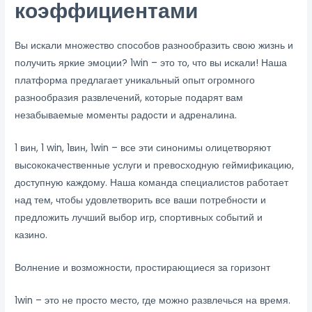
коэффициентами
Вы искали множество способов разнообразить свою жизнь и
получить яркие эмоции? 1win – это то, что вы искали! Наша
платформа предлагает уникальный опыт огромного
разнообразия развлечений, которые подарят вам
незабываемые моменты радости и адреналина.
1 вин, 1 win, 1вин, 1win – все эти синонимы олицетворяют
высококачественные услуги и превосходную геймификацию,
доступную каждому. Наша команда специалистов работает
над тем, чтобы удовлетворить все ваши потребности и
предложить лучший выбор игр, спортивных событий и
казино.
Волнение и возможности, простирающиеся за горизонт
1win – это не просто место, где можно развлечься на время.