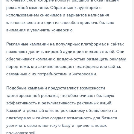
ключевых слов, которые помогут расширить охват вашей
рекламной кампании. Обратиться к аудитории с
использованием синонимов и вариантов написания
ключевых слов это один из способов привлечь больше
внимания и увеличить конверсию.
Рекламные кампании на популярных платформах и сайтах
позволяют достичь широкой аудитории пользователей. Они
обеспечивают компанию возможностью размещать рекламу
перед теми, кто активно посещает платформы или сайты,
связанные с их потребностями и интересами.
Подобные кампании предоставляют возможности
таргетированной рекламы, что обеспечивает большую
эффективность и результативность рекламных акций.
Каждый отдельный клик по рекламному объявлению на
платформах и сайтах создает возможность для бизнеса
увеличить свою клиентскую базу и привлечь новых
пользователей.