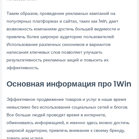
Таким образом, проведение рекламных кампаний на
популярных платформах и сайтах, таких как 1win, дает
возможность компаниям достичь большей видимости и
привлечь более широкую аудиторию пользователей.
Использование различных синонимов и вариантов
написания ключевых слов позволяет улучшить
результативность рекламных акций и повысить их
эффективность.
Основная информация про 1Win
Эффективное продвижение товаров и услуг в наше время
немыслимо без использования социальных сетей и блогов.
Все больше людей проводят время в интернете,
обмениваясь информацией, и именно здесь можно достичь
широкой аудитории, привлечь внимание к своему бренду,
товару или услуге.