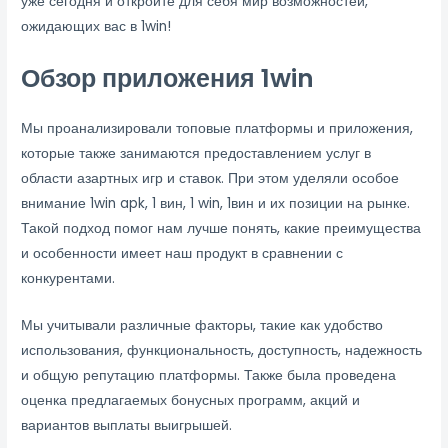
уже сегодня и откройте для себя мир возможностей,
ожидающих вас в 1win!
Обзор приложения 1win
Мы проанализировали топовые платформы и приложения,
которые также занимаются предоставлением услуг в
области азартных игр и ставок. При этом уделяли особое
внимание 1win apk, 1 вин, 1 win, 1вин и их позиции на рынке.
Такой подход помог нам лучше понять, какие преимущества
и особенности имеет наш продукт в сравнении с
конкурентами.
Мы учитывали различные факторы, такие как удобство
использования, функциональность, доступность, надежность
и общую репутацию платформы. Также была проведена
оценка предлагаемых бонусных программ, акций и
вариантов выплаты выигрышей.