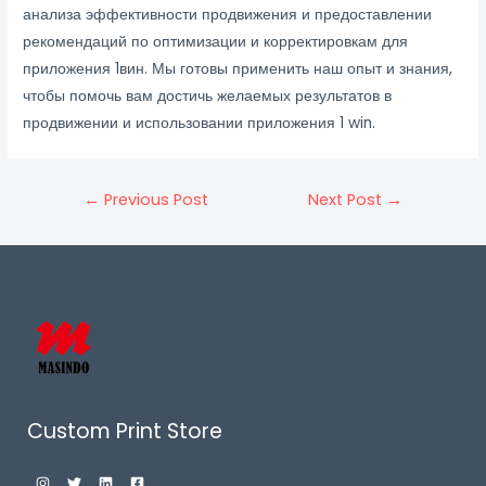
анализа эффективности продвижения и предоставлении
рекомендаций по оптимизации и корректировкам для
приложения 1вин. Мы готовы применить наш опыт и знания,
чтобы помочь вам достичь желаемых результатов в
продвижении и использовании приложения 1 win.
Post
←
Previous Post
Next Post
→
navigation
Custom Print Store