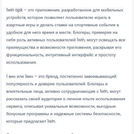
1win apk – это приложение, разработанное для мобильных
устройств, которое позволяет пользователю играть в
азартные игры и делать ставки на спортивные события в
удобное для него время и месте. Блогеры, примеряя на
себя роль активных пользователей 1win, могут освещать все
преимущества и возможности приложения, раскрывая его
функциональность, интуитивный интерфейс и простоту
использования.
1 вин или 1вин – это бренд, постепенно завоевывающий
популярность и доверие пользователей. Блогеры и
влиятельные лица, активно сотрудничающие с 1win, могут
рассказать своей аудитории о личном опыте использования
сервиса, описывая уникальные возможности, выгодные
бонусные программы и надежные системы безопасности,
которые предлагает 1win.