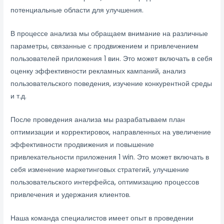
потенциальные области для улучшения.
В процессе анализа мы обращаем внимание на различные
параметры, связанные с продвижением и привлечением
пользователей приложения 1 вин. Это может включать в себя
оценку эффективности рекламных кампаний, анализ
пользовательского поведения, изучение конкурентной среды
и т.д.
После проведения анализа мы разрабатываем план
оптимизации и корректировок, направленных на увеличение
эффективности продвижения и повышение
привлекательности приложения 1 win. Это может включать в
себя изменение маркетинговых стратегий, улучшение
пользовательского интерфейса, оптимизацию процессов
привлечения и удержания клиентов.
Наша команда специалистов имеет опыт в проведении