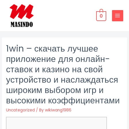
Skip
to
0
content
MAIN
MENU
1win – скачать лучшее
приложение для онлайн-
ставок и казино на свой
устройство и наслаждаться
широким выбором игр и
высокими коэффициентами
Uncategorized
/ By
wikiwang1986