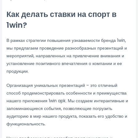
Как делать ставки на спорт в
1win?
В рамках стратегии повышения узнаваемости бренда 1win,
мы предлагаем проведение разнообразных презентаций и
мероприятий, направленных на привлечение внимания и
установление позитивного впечатления о компании и ее
продукции.
Организация уникальных презентаций – это отличный
способ продемонстрировать особенности и преимущества
нашего приложения 1win apk. Мы создаем интерактивные и
запоминающиеся события, позволяющие погрузить
аудиторию в мир нашего продукта, показать его удобство и
функциональность.