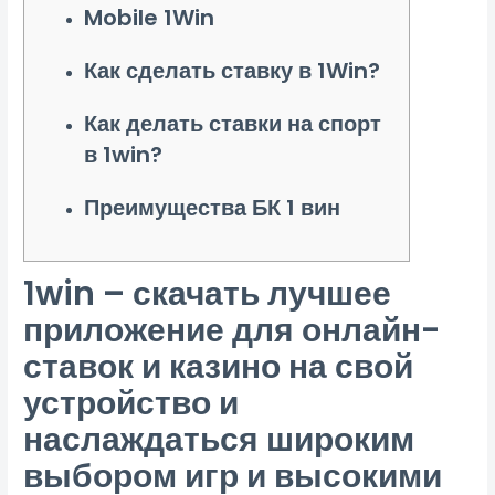
Mobile 1Win
Как сделать ставку в 1Win?
Как делать ставки на спорт
в 1win?
Преимущества БК 1 вин
1win – скачать лучшее
приложение для онлайн-
ставок и казино на свой
устройство и
наслаждаться широким
выбором игр и высокими