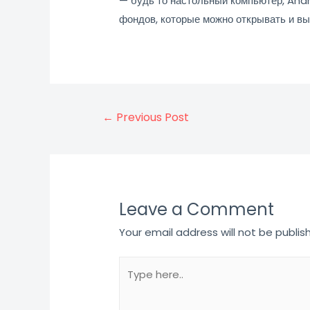
— будь то настольный компьютер, Andr
фондов, которые можно открывать и вы
Post
←
Previous Post
navigation
Leave a Comment
Your email address will not be publis
Type
here..