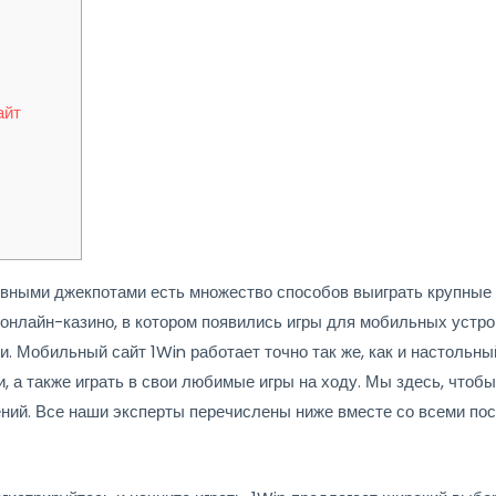
айт
вными джекпотами есть множество способов выиграть крупные 
онлайн-казино, в котором появились игры для мобильных устрой
и. Мобильный сайт 1Win работает точно так же, как и настольны
и, а также играть в свои любимые игры на ходу. Мы здесь, что
ений. Все наши эксперты перечислены ниже вместе со всеми п