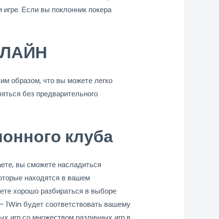
и игре. Если вы поклонник покера
НЛАЙН
ким образом, что вы можете легко
ляться без предварительного
ионного клуба
лаете, вы сможете насладиться
оторые находятся в вашем
дете хорошо разбираться в выборе
 — 1Win будет соответствовать вашему
ых игр со множеством различных игр в