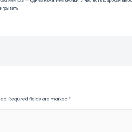
oid или iOS — одним нажатием кнопки. У нас есть широкий выбо
игрывать.
hed.
Required fields are marked
*