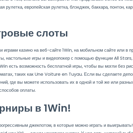
ая рулетка, европейская рулетка, блэкджек, баккара, понтон, ка
гровые слоты
и играми казино на веб-сайте 1Win, на мобильном сайте или в 
оты, настольные игры и видеопокер с помощью функции All Stars,
1Win есть возможность бесплатной игры, чтобы вы могли без ри
матах, таких как Une Voiture en Tuyau. Если вы сделаете депо
ий, где вы можете использовать их в одной и той же или разных
способов оплаты.
рниры в 1Win!
рогрессивным джекпотом, в которые можно играть и выигрывать