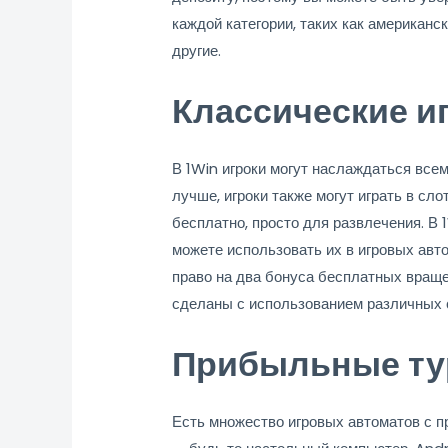
каждой категории, таких как американск
другие.
Классические и
В 1Win игроки могут наслаждаться всем
лучше, игроки также могут играть в сл
бесплатно, просто для развлечения. В 
можете использовать их в игровых авто
право на два бонуса бесплатных вращен
сделаны с использованием различных 
Прибыльные ту
Есть множество игровых автоматов с п