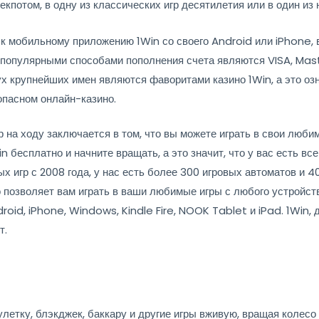
кпотом, в одну из классических игр десятилетия или в один из
к мобильному приложению 1Win со своего Android или iPhone, в
опулярными способами пополнения счета являются VISA, MasterC
х крупнейших имен являются фаворитами казино 1Win, а это озн
опасном онлайн-казино.
на ходу заключается в том, что вы можете играть в свои люби
n бесплатно и начните вращать, а это значит, что у вас есть вс
х игр с 2008 года, у нас есть более 300 игровых автоматов и 
 позволяет вам играть в ваши любимые игры с любого устройс
oid, iPhone, Windows, Kindle Fire, NOOK Tablet и iPad. 1Win, 
т.
s
рулетку, блэкджек, баккару и другие игры вживую, вращая коле