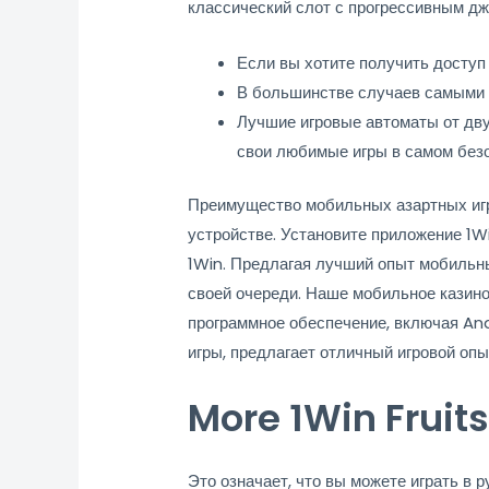
классический слот с прогрессивным дже
Если вы хотите получить доступ 
В большинстве случаев самыми п
Лучшие игровые автоматы от дву
свои любимые игры в самом без
Преимущество мобильных азартных игр 
устройстве. Установите приложение 1Wi
1Win. Предлагая лучший опыт мобильны
своей очереди. Наше мобильное казино
программное обеспечение, включая Andr
игры, предлагает отличный игровой опы
More 1Win Fruit
Это означает, что вы можете играть в 