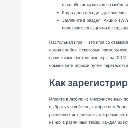
в онлайн-игры казино на мобиль
Когда дело доходит до внесения 
Загляните в раздел «Акции» 1Wi
пользоваться акциями и скидками
Настольная игра — это игра со ставкам
самая слабая. Некоторые примеры живых 
наши живые настольные игры на 100 % 
обманывать игроков путем перетасовки
Как зарегистрир
Играйте в любую из многочисленных поп
выбрать устройство, которое вам больш
различных игр: здесь есть игровые ав
из них в различных темах, каждая из 