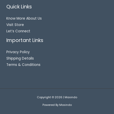
Quick Links
Know More About Us
Visit Store
Let’s Connect
Important Links
Privacy Policy
Shipping Details
Terms & Conditions
Copyright © 2026 | Masindo
Powered By Masindo