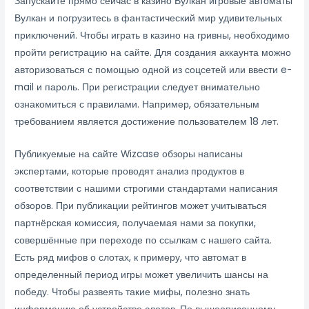
Запускайте прямо сейчас в казино Вулкан игровые автоматы
Вулкан и погрузитесь в фантастический мир удивительных
приключений. Чтобы играть в казино на гривны, необходимо
пройти регистрацию на сайте. Для создания аккаунта можно
авторизоваться с помощью одной из соцсетей или ввести e-
mail и пароль. При регистрации следует внимательно
ознакомиться с правилами. Например, обязательным
требованием является достижение пользователем 18 лет.
Публикуемые на сайте Wizcase обзоры написаны
экспертами, которые проводят анализ продуктов в
соответствии с нашими строгими стандартами написания
обзоров. При публикации рейтингов может учитываться
партнёрская комиссия, получаемая нами за покупки,
совершённые при переходе по ссылкам с нашего сайта.
Есть ряд мифов о слотах, к примеру, что автомат в
определенный период игры может увеличить шансы на
победу. Чтобы развеять такие мифы, полезно знать