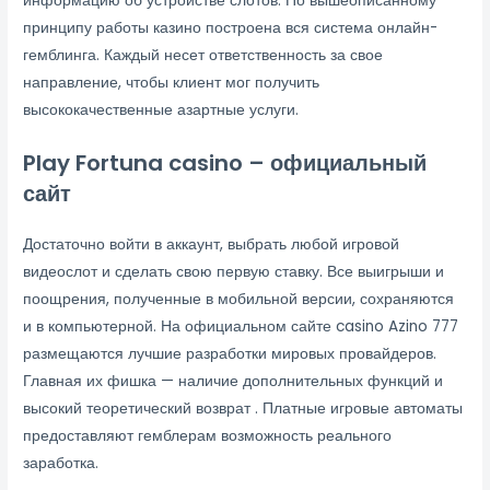
информацию об устройстве слотов. По вышеописанному
принципу работы казино построена вся система онлайн-
гемблинга. Каждый несет ответственность за свое
направление, чтобы клиент мог получить
высококачественные азартные услуги.
Play Fortuna casino – официальный
сайт
Достаточно войти в аккаунт, выбрать любой игровой
видеослот и сделать свою первую ставку. Все выигрыши и
поощрения, полученные в мобильной версии, сохраняются
и в компьютерной. На официальном сайте casino Azino 777
размещаются лучшие разработки мировых провайдеров.
Главная их фишка — наличие дополнительных функций и
высокий теоретический возврат . Платные игровые автоматы
предоставляют гемблерам возможность реального
заработка.