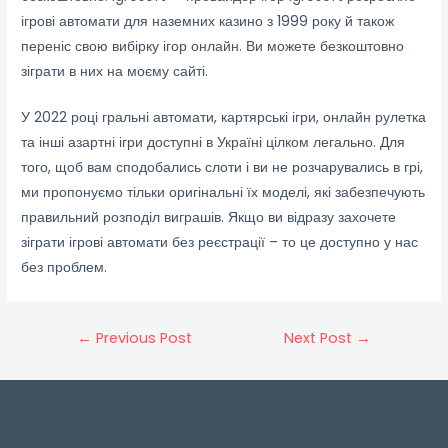
ігрові автомати для наземних казино з 1999 року й також
переніс свою вибірку ігор онлайн. Ви можете безкоштовно
зіграти в них на моєму сайті.
У 2022 році гральні автомати, картярські ігри, онлайн рулетка
та інші азартні ігри доступні в Україні цілком легально. Для
того, щоб вам сподобались слоти і ви не розчарувались в грі,
ми пропонуємо тільки оригінальні їх моделі, які забезпечують
правильний розподіл виграшів. Якщо ви відразу захочете
зіграти ігрові автомати без реєстрації – то це доступно у нас
без проблем.
Post
←
Previous Post
Next Post
→
navigation