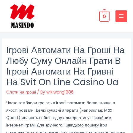
Skip
to
0
content
MAIN
MENU
Ігрові Автомати На Гроші На
Любу Суму Онлайн Грати В
Ігрові Автомати На Гривні
На Svit On Line Casino Ua
Cлоти на гроші
/ By
wikiwang1986
Часто гемблери грають в ігрові автомати безкоштовно в
якості розваги. Деякі сучасні апарати (наприклад, Max
Quest) являють собою гідну альтернативу звичайним
інтернет-іграм. Для зручного і швидкого пошуку ігри
розподілені за категоріями. Гравці можуть сортувати новинки,