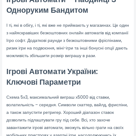
Одноруким Бандитом
І ті, які в обігу, і ті, які вже не приймають у магазинах. Це один
з найяскравіших безкоштовних онлайн автоматів від компанії
Ігро софт. Додаткові раунди з безкоштовними фріспінами,
ризик ігри на подвоєння, міні-ігри та інші бонусні опції дають
можливість збільшити розмір виграшу в рази.
Ігрові Автомати України:
Ключові Параметри
Схема 5х3, максимальний виграш х5000 від ставки,
волатильність – середня. Символи скаттер, вайлд, фриспіни,
а також запустити ретригер. Хороший діапазон ставок
дозволить підлаштувати гру під себе. Всі, хто захоче
завантажити ігрові автомати, зможуть вільно грати на своїх
мобільних пристроях у азартні ігри, насолоджуючись їх