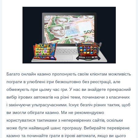
Багато онлайн казино пропонують своїм клієнтам можливість
пограти в улюблені ігри безкоштовно без реєстрації, але
обмежують при цьому час гри. У нас ви знайдете прекрасний
вибір ігрових автоматів на різні теми, починаючи з класичних
і закінчуючи ультрасучасними. Існує безліч різних тактик, щоб
ви змогли обіграти казино. Ми не рекомендуємо
користуватися тактиками з неперевірених сайтів, оскільки
може бути найвищий шанс програшу. Вибирайте перевірене
казино та починайте грати в ігрові автомати, якщо ви цього