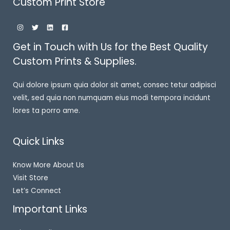
Custom Print Store
Get in Touch with Us for the Best Quality
Custom Prints & Supplies.
Qui dolore ipsum quia dolor sit amet, consec tetur adipisci
velit, sed quia non numquam eius modi tempora incidunt
lores ta porro ame.
Quick Links
Know More About Us
Visit Store
Let’s Connect
Important Links