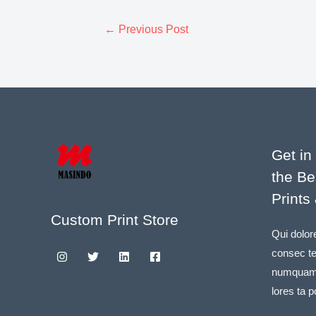
Post
←
Previous Post
navigation
Get in
the Be
Prints
Custom Print Store
Qui dolor
consec tet
numquam 
lores ta 