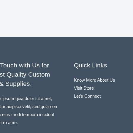
 Touch with Us for
Quick Links
st Quality Custom
Know More About Us
 & Supplies.
Visit Store
Let’s Connect
e ipsum quia dolor sit amet,
ur adipisci velit, sed quia non
eius modi tempora incidunt
porro ame.